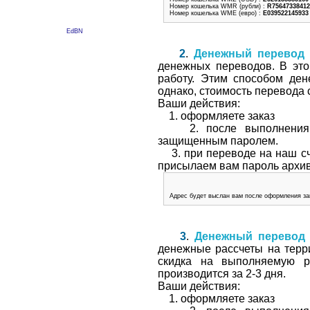
Номер кошелька WMR (рубли) :
R75647338412
Номер кошелька WME (евро) :
E039522145933
EdBN
2
.
Денежный перевод
денежных переводов. В это
работу. Этим способом ден
однако, стоимость перевода 
Ваши действия:
1. оформляете заказ
2. после выполнения ва
защищенным паролем.
3. при переводе на наш сче
присылаем вам пароль архив
Адрес будет выслан вам после оформления зак
3
.
Денежный перевод 
денежные рассчеты на терр
скидка на выполняемую р
производится за 2-3 дня.
Ваши действия:
1. оформляете заказ