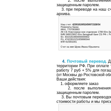
2. после выполнения ва
защищенным паролем.
3. при переводе на наш сч
архива.
Наш счет:
42301810052450071528/54
Реквизиты банка:
ИНН: 7707083893
АК СБ Новочеркасское отделение 1799 Юго-Зап
БИК 046015602 Юго-Западный банк СБ РФ г. Р
К/с 30101810600000000602
Р/с 47422810152459990044
КПП 615001001
Счет на имя Шума Ивана Юрьевича
4
.
Почтовый перевод.
Да
территории РФ. При оплате
работу 7 руб + 5% для пога
(от Москвы до Ростовской обл
Ваши действия:
1. оформляете заказ
2. после выполнения ва
защищенным паролем.
3. Вы почтовым переводом 
стоимости работы и мы прис